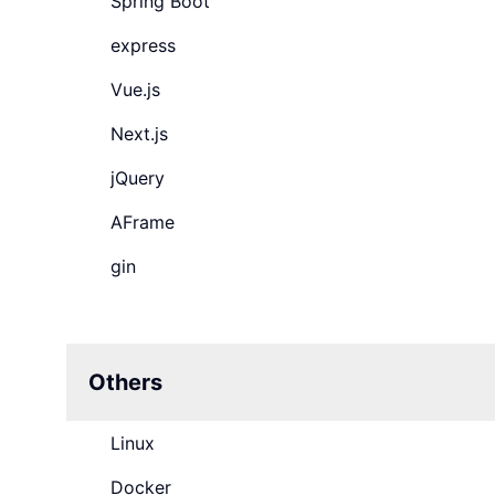
Spring Boot
express
Vue.js
Next.js
jQuery
AFrame
gin
Others
Linux
Docker